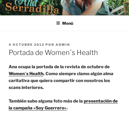
Saltar
al
contenido
Menú
PUBLICADO
4 OCTUBRE 2012
POR
ADMIN
EL
Portada de Women´s Health
Ana ocupa la portada de la revista de octubre de
Women´s Health
. Como siempre clamo algún alma
caritativa que quiera compartir con nosotros los
scans interiores.
También subo alguna foto más de la
presentación de
la campaña «Soy Guerrero»
.