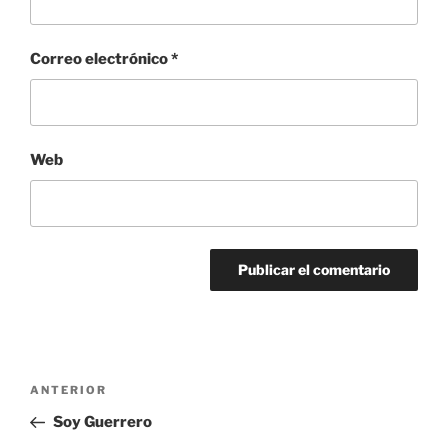
Correo electrónico
*
Web
Navegación
Entrada
ANTERIOR
de
anterior:
Soy Guerrero
entradas