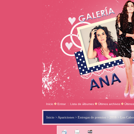
Inicio
Entrar
::
Lista de álbumes
Últimos archivos
Último
Inicio
>
Apariciones
>
Entregas de premios
>
2016
>
Los Cabos
Arc