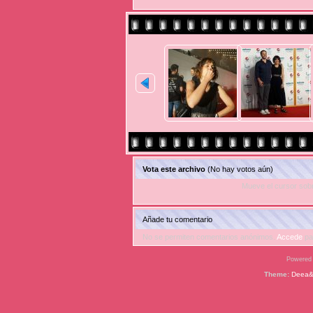
Vota este archivo
(No hay votos aún)
Mueve el cursor sobr
Añade tu comentario
No se permiten comentarios anónimos.
Accede
pa
Powered
Theme:
Deea&