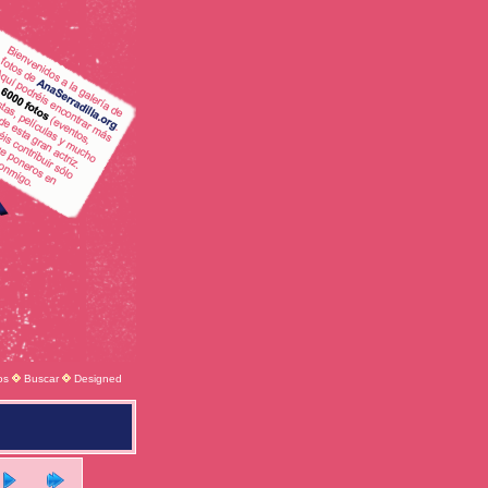
os
Buscar
Designed