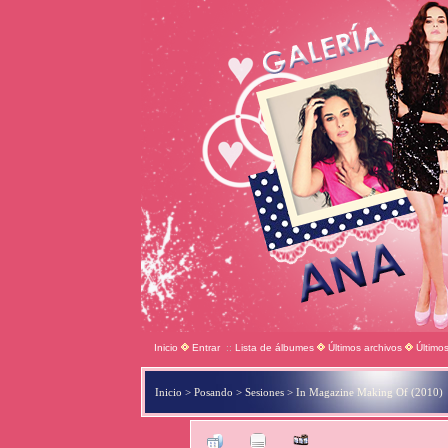
Inicio
Entrar
::
Lista de álbumes
Últimos archivos
Último
Inicio
>
Posando
>
Sesiones
>
In Magazine Making Of (2010)
Ar