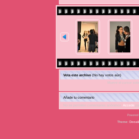
Vota este archivo
(No hay votos aún)
Mueve el cursor sobr
Añade tu comentario
No se permiten comentarios anónimos.
Accede
pa
Powered
Theme:
Deea&