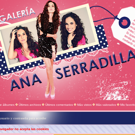
de álbumes
Últimos archivos
Últimos comentarios
Más vistos
Más valorados
Mis favorit
usuario y contraseña para acceder
avegador no acepta las cookies