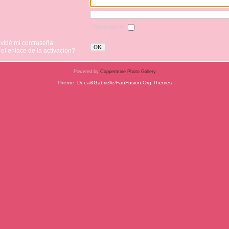
Recordarme
lvidé mi contraseña
OK
 el enlace de la activación?
Powered by
Coppermine Photo Gallery
Theme:
Deea&Gabrielle
/
FanFusion.Org Themes