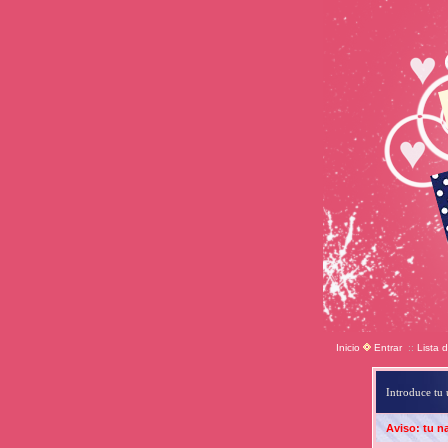
Inicio
Entrar
::
Lista 
Introduce tu 
Aviso: tu n