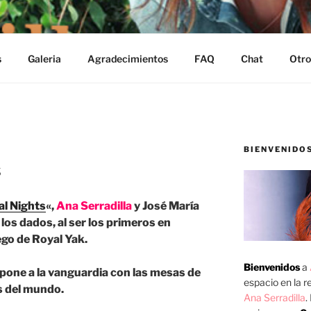
s
Galeria
Agradecimientos
FAQ
Chat
Otro
BIENVENIDO
s
l Nights
«,
Ana Serradilla
y José María
 los dados, al ser los primeros en
ego de Royal Yak.
Bienvenidos
a
pone a la vanguardia con las mesas de
espacio en la re
s del mundo.
Ana Serradilla
.