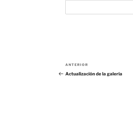
Navegación
Entrada
ANTERIOR
de
anterior:
Actualización de la galería
entradas