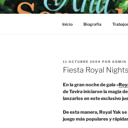
Saltar
al
contenido
Inicio
Biografía
Trabajo
PUBLICADO
11 OCTUBRE 2009
POR
ADMIN
EL
Fiesta Royal Night
En la gran noche de gala «
Roya
de Tavira iniciaron la magia de
lanzarlos en este exclusivo ju
De esta manera, Royal Yak se 
juego más populares y rápida