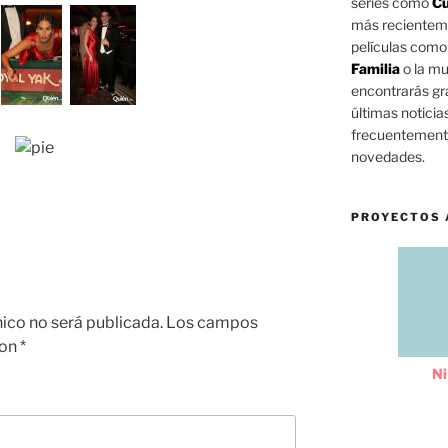
series como
Cu
más reciente
películas com
Familia
o la mu
encontrarás gra
últimas noticia
frecuentemente
novedades.
PROYECTOS 
nico no será publicada.
Los campos
con
*
Ni