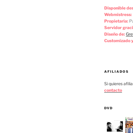
Disponible de
Webmistress:
Propietaria:
Pa
Servidor graci
Diseño de:
Gre
Customizado y
AFILIADOS
Si quieres afili
contacto
DVD