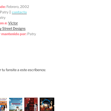
sde:
Febrero, 2002
Patry ||
contacto
try
as a:
Víctor
y Street Designs
 mantenido por:
Patry
ar tu fansite a este escríbenos: