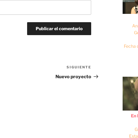
An
G
Fecha 
SIGUIENTE
Siguiente
entrada
Nuevo proyecto
En 
G
Esta