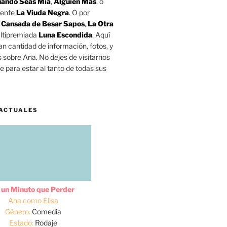
ando Seas Mía
,
Alguien Más
, o
mente
La Viuda Negra
. O por
o
Cansada de Besar Sapos
,
La Otra
ltipremiada
Luna Escondida
. Aquí
n cantidad de información, fotos, y
s sobre Ana. No dejes de visitarnos
 para estar al tanto de todas sus
ACTUALES
 un Minuto que Perder
Ana como Elisa
Género:
Comedia
Estado:
Rodaje