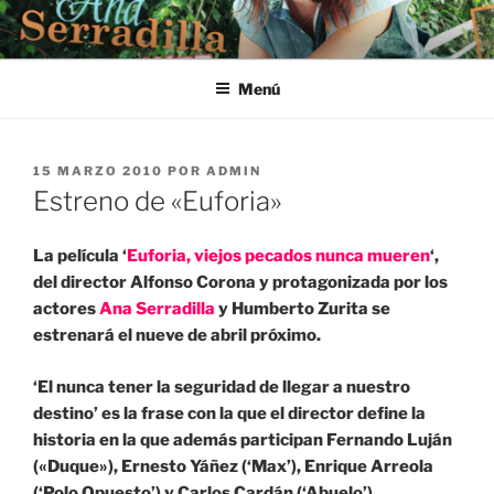
Saltar
al
contenido
Menú
PUBLICADO
15 MARZO 2010
POR
ADMIN
EL
Estreno de «Euforia»
La película ‘
Euforia, viejos pecados nunca mueren
‘,
del director Alfonso Corona y protagonizada por los
actores
Ana Serradilla
y Humberto Zurita se
estrenará el nueve de abril próximo.
‘El nunca tener la seguridad de llegar a nuestro
destino’ es la frase con la que el director define la
historia en la que además participan Fernando Luján
(«Duque»), Ernesto Yáñez (‘Max’), Enrique Arreola
(‘Polo Opuesto’) y Carlos Cardán (‘Abuelo’).