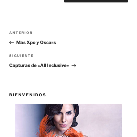
Navegación
Entrada
ANTERIOR
de
anterior:
Más Xpo y Oscars
entradas
Siguiente
SIGUIENTE
entrada
Capturas de «All Inclusive»
BIENVENIDOS