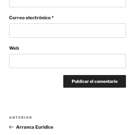
Correo electrónico
*
Web
Navegación
Entrada
ANTERIOR
de
anterior:
Arranca Euridice
entradas