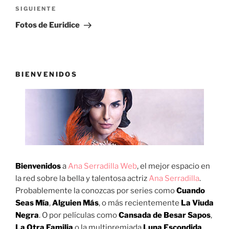
Siguiente
SIGUIENTE
entrada
Fotos de Euridice
BIENVENIDOS
Bienvenidos
a
Ana Serradilla Web
, el mejor espacio en
la red sobre la bella y talentosa actriz
Ana Serradilla
.
Probablemente la conozcas por series como
Cuando
Seas Mía
,
Alguien Más
, o más recientemente
La Viuda
Negra
. O por películas como
Cansada de Besar Sapos
,
La Otra Familia
o la multipremiada
Luna Escondida
.