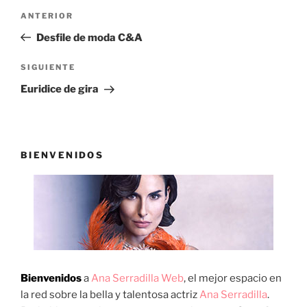
Navegación
Entrada
ANTERIOR
de
anterior:
Desfile de moda C&A
entradas
Siguiente
SIGUIENTE
entrada
Euridice de gira
BIENVENIDOS
Bienvenidos
a
Ana Serradilla Web
, el mejor espacio en
la red sobre la bella y talentosa actriz
Ana Serradilla
.