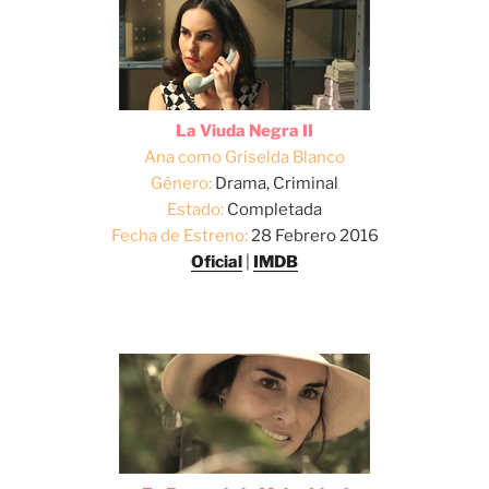
La Viuda Negra II
Ana como Griselda Blanco
Género:
Drama, Criminal
Estado:
Completada
Fecha de Estreno:
28 Febrero 2016
Oficial
|
IMDB