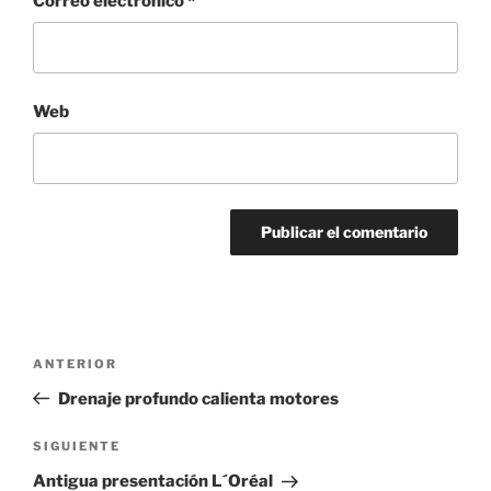
Correo electrónico
*
Web
Navegación
Entrada
ANTERIOR
de
anterior:
Drenaje profundo calienta motores
entradas
Siguiente
SIGUIENTE
entrada
Antigua presentación L´Oréal