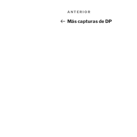
Navegación
Entrada
ANTERIOR
de
anterior:
Más capturas de DP
entradas