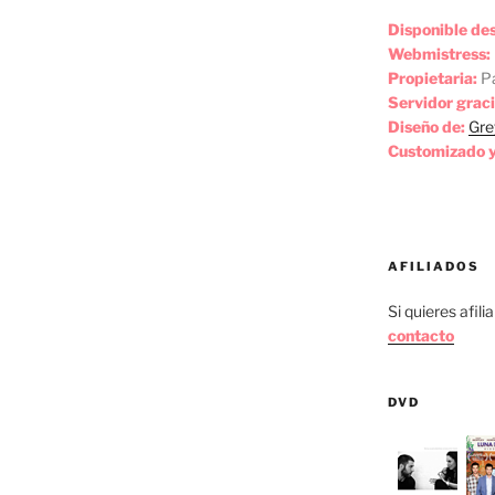
Disponible de
Webmistress:
Propietaria:
Pa
Servidor graci
Diseño de:
Gre
Customizado y
AFILIADOS
Si quieres afili
contacto
DVD