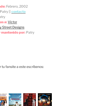
sde:
Febrero, 2002
Patry ||
contacto
try
as a:
Víctor
y Street Designs
 mantenido por:
Patry
ar tu fansite a este escríbenos: