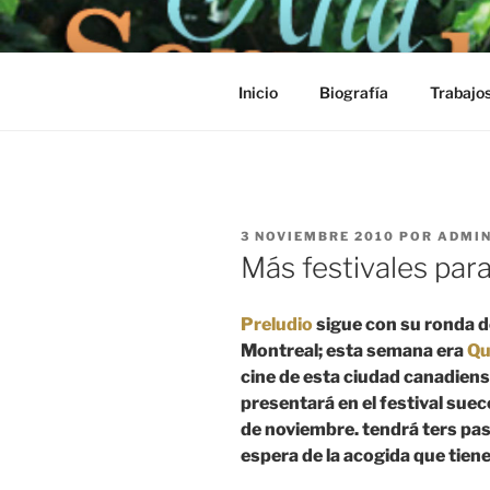
Saltar
al
contenido
Inicio
Biografía
Trabajo
PUBLICADO
3 NOVIEMBRE 2010
POR
ADMI
EL
Más festivales par
Preludio
sigue con su ronda d
Montreal; esta semana era
Qu
cine de esta ciudad canadien
presentará en el festival suec
de noviembre. tendrá ters pas
espera de la acogida que tien