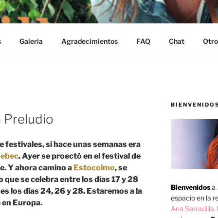
s
Galeria
Agradecimientos
FAQ
Chat
Otro
BIENVENIDO
N
a Preludio
e festivales, si hace unas semanas era
ebec
. Ayer se proectó en el festival de
se. Y ahora camino a
Estocolmo
, se
o que se celebra entre los días 17 y 28
Bienvenidos
a
es los días 24, 26 y 28. Estaremos a la
espacio en la re
e en Europa.
Ana Serradilla
.