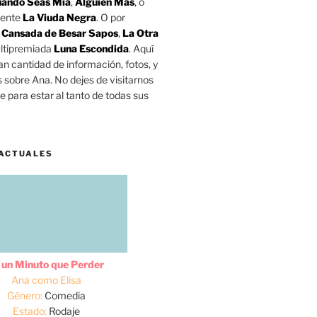
ando Seas Mía
,
Alguien Más
, o
mente
La Viuda Negra
. O por
o
Cansada de Besar Sapos
,
La Otra
ltipremiada
Luna Escondida
. Aquí
n cantidad de información, fotos, y
s sobre Ana. No dejes de visitarnos
 para estar al tanto de todas sus
ACTUALES
 un Minuto que Perder
Ana como Elisa
Género:
Comedia
Estado:
Rodaje