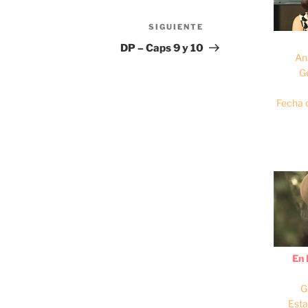
SIGUIENTE
Siguiente
entrada
DP – Caps 9 y 10
An
G
Fecha 
En 
G
Esta