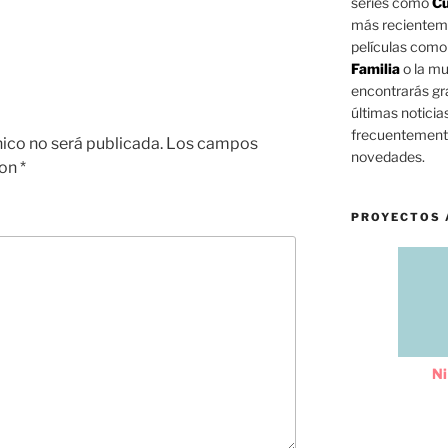
series como
Cu
más reciente
películas com
Familia
o la mu
encontrarás gra
últimas noticia
frecuentemente
nico no será publicada.
Los campos
novedades.
con
*
PROYECTOS 
Ni