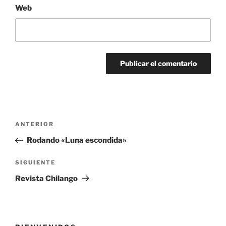
Web
Navegación
Entrada
ANTERIOR
de
anterior:
Rodando «Luna escondida»
entradas
Siguiente
SIGUIENTE
entrada
Revista Chilango