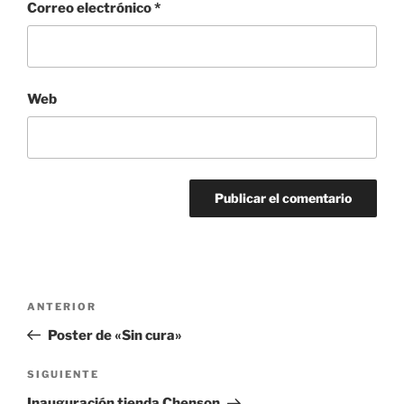
Correo electrónico
*
Web
Navegación
Entrada
ANTERIOR
de
anterior:
Poster de «Sin cura»
entradas
Siguiente
SIGUIENTE
entrada
Inauguración tienda Chenson