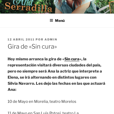
Saltar
al
contenido
Menú
PUBLICADO
12 ABRIL 2011
POR
ADMIN
EL
Gira de «Sin cura»
Hoy mismo arranca la gira de «
Sin cura
«, la
representación visitará diversas ciudades del país,
pero no siempre será Ana la actriz que interprete a
Elena, se irá alternando en distintos lugares con
Silvia Navarro. Les dejo las fechas en las que actuará
Ana:
10 de Mayo en Morelia, teatro Morelos
11 de Mayo en San Luís Potosí, teatro La