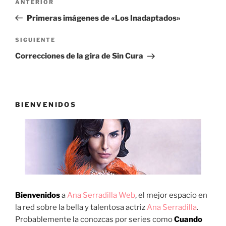
Entrada
ANTERIOR
de
anterior:
Primeras imágenes de «Los Inadaptados»
entradas
Siguiente
SIGUIENTE
entrada
Correcciones de la gira de Sin Cura
BIENVENIDOS
Bienvenidos
a
Ana Serradilla Web
, el mejor espacio en
la red sobre la bella y talentosa actriz
Ana Serradilla
.
Probablemente la conozcas por series como
Cuando