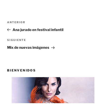
Navegación
Entrada
ANTERIOR
de
anterior:
Ana jurado en festival infantil
entradas
Siguiente
SIGUIENTE
entrada
Mix de nuevas imágenes
BIENVENIDOS