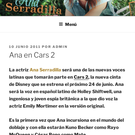
Saltar
al
contenido
Menú
PUBLICADO
10 JUNIO 2011
POR
ADMIN
EL
Ana en Cars 2
La actriz
Ana Serradilla
será una de las nuevas voces
latinas que tomarán parte en
Cars 2
, la nueva cinta
de Disney que se estrena el próximo 24 de junio. Ana
será la voz en español latino de Holley Shiftwell, una
ingeniosa y joven espía británica a la que dio voz la
actriz Emily Mortimer en la versión original.
Es la primera vez que Ana incursiona en el mundo del
doblaje y con ella estarán Kuno Becker como Rayo
McQueen y César Bono como Mate.