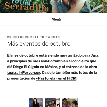
Saltar
al
contenido
Menú
PUBLICADO
20 OCTUBRE 2011
POR
ADMIN
EL
Más eventos de octubre
El mes de octubre está siendo muy agitado para Ana,
a principios de mes asistió también al concierto que
dió
Diego El Cigala
en México, y al estreno de la
obra
teatral «Perverso»
. Os dejo también más fotos de la
presentación de
«Pastorela» en el FICM
.