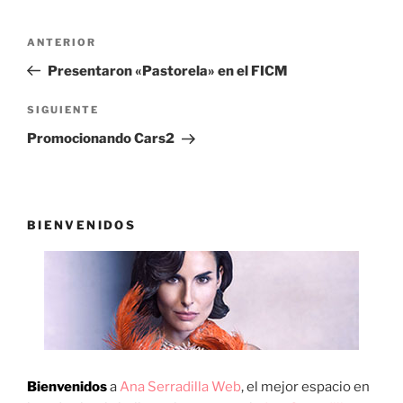
Navegación
Entrada
ANTERIOR
de
anterior:
Presentaron «Pastorela» en el FICM
entradas
Siguiente
SIGUIENTE
entrada
Promocionando Cars2
BIENVENIDOS
Bienvenidos
a
Ana Serradilla Web
, el mejor espacio en