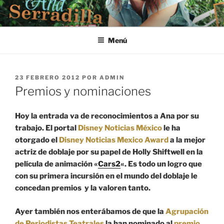
Saltar
al
contenido
Menú
PUBLICADO
23 FEBRERO 2012
POR
ADMIN
EL
Premios y nominaciones
Hoy la entrada va de reconocimientos a Ana por su
trabajo. El portal
Disney Noticias México
le ha
otorgado el
Disney Noticias Mexico Award
a la mejor
actriz de doblaje por su papel de Holly Shiftwell en la
película de animación «
Cars2
«. Es todo un logro que
con su primera incursión en el mundo del doblaje le
concedan premios y la valoren tanto.
Ayer también nos enterábamos de que la
Agrupación
de Periodistas Teatrales
la han nominado al
premio