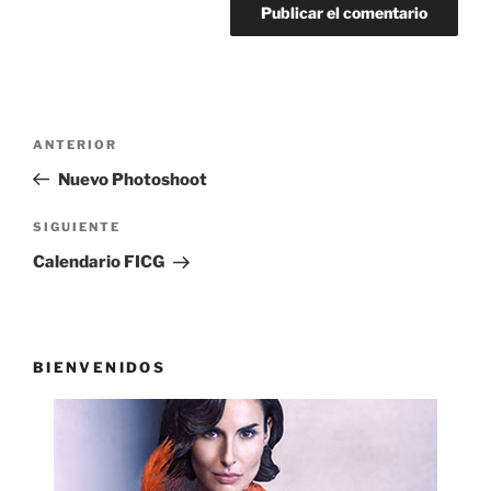
Navegación
Entrada
ANTERIOR
de
anterior:
Nuevo Photoshoot
entradas
Siguiente
SIGUIENTE
entrada
Calendario FICG
BIENVENIDOS