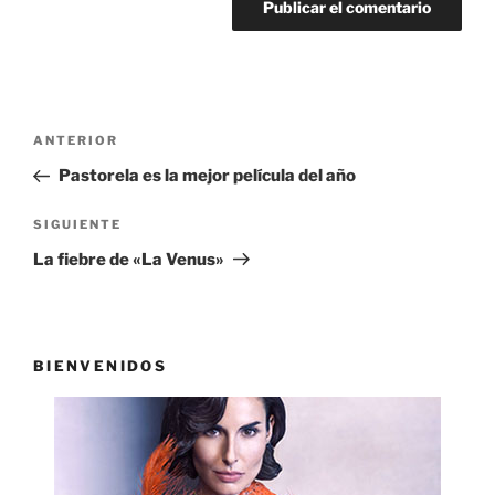
Navegación
Entrada
ANTERIOR
de
anterior:
Pastorela es la mejor película del año
entradas
Siguiente
SIGUIENTE
entrada
La fiebre de «La Venus»
BIENVENIDOS