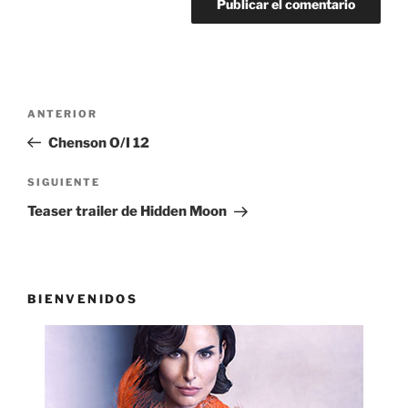
Navegación
Entrada
ANTERIOR
de
anterior:
Chenson O/I 12
entradas
Siguiente
SIGUIENTE
entrada
Teaser trailer de Hidden Moon
BIENVENIDOS