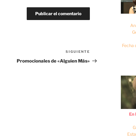
An
G
Fecha 
SIGUIENTE
Siguiente
entrada
Promocionales de «Alguien Más»
En 
G
Esta