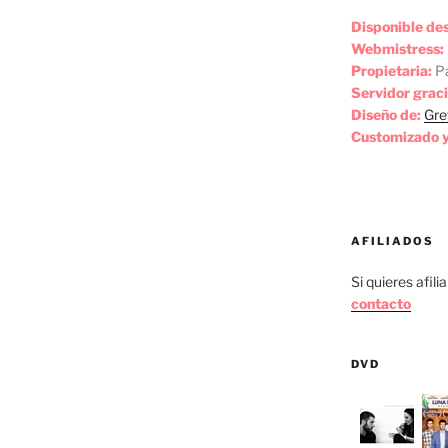
Disponible de
Webmistress:
Propietaria:
Pa
Servidor graci
Diseño de:
Gre
Customizado y
AFILIADOS
Si quieres afili
contacto
DVD