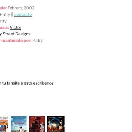
sde:
Febrero, 2002
Patry ||
contacto
try
as a:
Víctor
y Street Designs
 mantenido por:
Patry
ar tu fansite a este escríbenos: