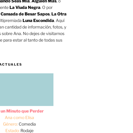
ando Seas Mía
,
Alguien Más
, o
mente
La Viuda Negra
. O por
o
Cansada de Besar Sapos
,
La Otra
ltipremiada
Luna Escondida
. Aquí
n cantidad de información, fotos, y
s sobre Ana. No dejes de visitarnos
 para estar al tanto de todas sus
ACTUALES
 un Minuto que Perder
Ana como Elisa
Género:
Comedia
Estado:
Rodaje