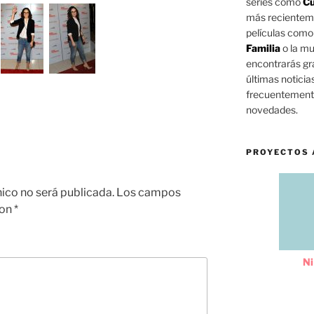
series como
Cu
más reciente
películas com
Familia
o la mu
encontrarás gra
últimas noticia
frecuentemente
novedades.
PROYECTOS 
nico no será publicada.
Los campos
con
*
Ni