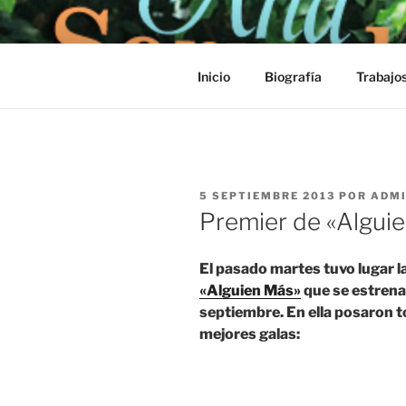
Saltar
al
contenido
Inicio
Biografía
Trabajo
PUBLICADO
5 SEPTIEMBRE 2013
POR
ADM
EL
Premier de «Algui
El pasado martes tuvo lugar l
«Alguien Más»
que se estrenar
septiembre. En ella posaron 
mejores galas: