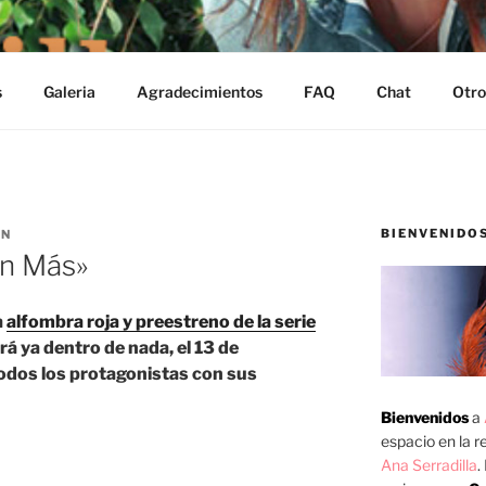
s
Galeria
Agradecimientos
FAQ
Chat
Otro
BIENVENIDO
IN
en Más»
a
alfombra roja y preestreno de la serie
á ya dentro de nada, el 13 de
todos los protagonistas con sus
Bienvenidos
a
espacio en la re
Ana Serradilla
.