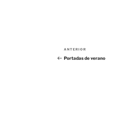
Navegación
Entrada
ANTERIOR
de
anterior:
Portadas de verano
entradas