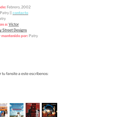
sde:
Febrero, 2002
Patry ||
contacto
try
as a:
Víctor
y Street Designs
 mantenido por:
Patry
ar tu fansite a este escríbenos: