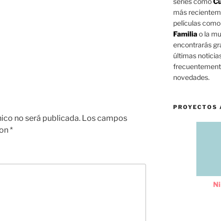
series como
Cu
más reciente
películas com
Familia
o la mu
encontrarás gra
últimas noticia
frecuentemente
novedades.
PROYECTOS 
nico no será publicada.
Los campos
con
*
Ni