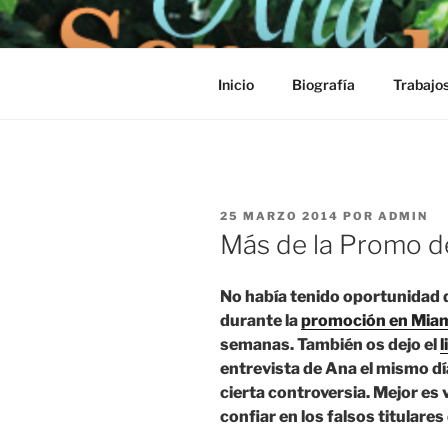
Saltar
al
contenido
Inicio
Biografía
Trabajo
PUBLICADO
25 MARZO 2014
POR
ADMIN
EL
Más de la Promo d
No había tenido oportunidad
durante la
promoción en Mia
semanas. También os dejo el
l
entrevista de Ana el mismo d
cierta controversia. Mejor es
confiar en los falsos titulares