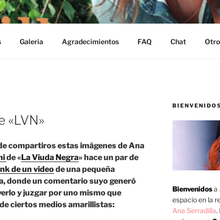
s
Galeria
Agradecimientos
FAQ
Chat
Otro
BIENVENIDO
e «LVN»
 de compartiros estas imágenes de Ana
mi
de «
La Viuda Negra
» hace un par de
ink de un video
de una pequeña
ía, donde un comentario suyo generó
Bienvenidos
a
 verlo y juzgar por uno mismo que
espacio en la re
 de ciertos medios amarillistas:
Ana Serradilla
.