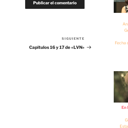
An
G
SIGUIENTE
Siguiente
Fecha 
entrada
Capítulos 16 y 17 de «LVN»
En 
G
Esta