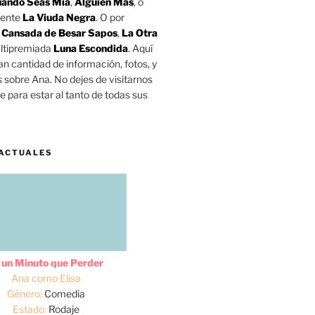
ando Seas Mía
,
Alguien Más
, o
mente
La Viuda Negra
. O por
o
Cansada de Besar Sapos
,
La Otra
ltipremiada
Luna Escondida
. Aquí
n cantidad de información, fotos, y
s sobre Ana. No dejes de visitarnos
 para estar al tanto de todas sus
ACTUALES
 un Minuto que Perder
Ana como Elisa
Género:
Comedia
Estado:
Rodaje