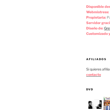
Disponible de
Webmistress:
Propietaria:
Pa
Servidor graci
Diseño de:
Gre
Customizado y
AFILIADOS
Si quieres afili
contacto
DVD