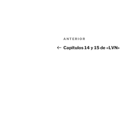
Navegación
Entrada
ANTERIOR
de
anterior:
Capítulos 14 y 15 de «LVN»
entradas