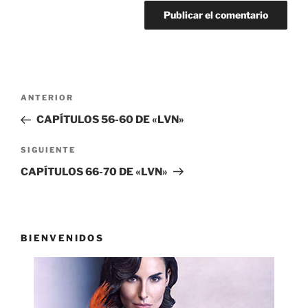
Navegación
Entrada
ANTERIOR
de
anterior:
CAPÍTULOS 56-60 DE «LVN»
entradas
Siguiente
SIGUIENTE
entrada
CAPÍTULOS 66-70 DE «LVN»
BIENVENIDOS