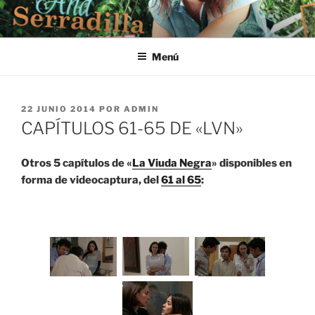
Saltar
al
contenido
Menú
PUBLICADO
22 JUNIO 2014
POR
ADMIN
EL
CAPÍTULOS 61-65 DE «LVN»
Otros 5 capítulos de «
La Viuda Negra
» disponibles en
forma de videocaptura, del
61 al 65
: