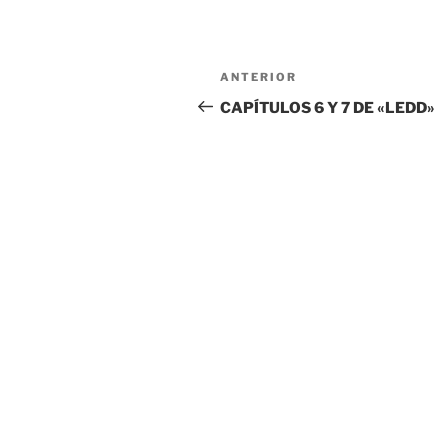
Navegación
Entrada
ANTERIOR
de
anterior:
CAPÍTULOS 6 Y 7 DE «LEDD»
entradas