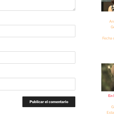
An
G
Fecha 
En 
G
Esta