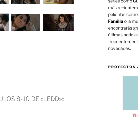
series como
Cu
más reciente
películas com
Familia
o la mu
encontrarás gra
últimas noticia
frecuentemente
novedades.
PROYECTOS 
TULOS 8-10 DE «LEDD»»
Ni