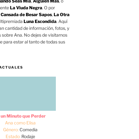
ando Seas Mía
,
Alguien Más
, o
mente
La Viuda Negra
. O por
o
Cansada de Besar Sapos
,
La Otra
ltipremiada
Luna Escondida
. Aquí
n cantidad de información, fotos, y
s sobre Ana. No dejes de visitarnos
 para estar al tanto de todas sus
ACTUALES
 un Minuto que Perder
Ana como Elisa
Género:
Comedia
Estado:
Rodaje