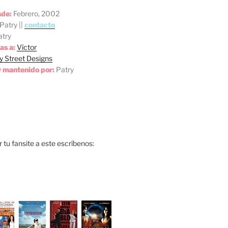
sde:
Febrero, 2002
Patry ||
contacto
try
as a:
Víctor
y Street Designs
 mantenido por:
Patry
ar tu fansite a este escríbenos: