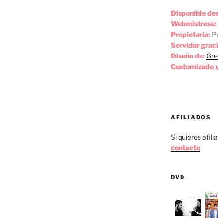
Disponible de
Webmistress:
Propietaria:
Pa
Servidor graci
Diseño de:
Gre
Customizado y
AFILIADOS
Si quieres afili
contacto
DVD