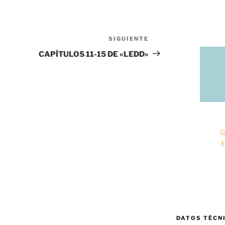
SIGUIENTE
Siguiente
entrada
CAPÍTULOS 11-15 DE «LEDD»
G
E
DATOS TÉCN