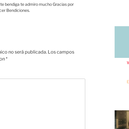
s te bendiga te admiro mucho Gracias por
acer Bendiciones.
nico no será publicada.
Los campos
con
*
W
E