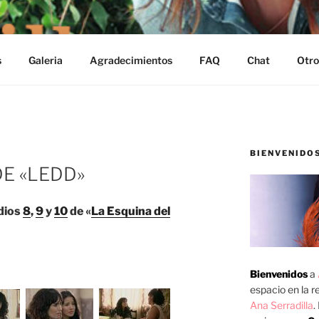
s
Galeria
Agradecimientos
FAQ
Chat
Otro
BIENVENIDO
DE «LEDD»
dios
8
,
9
y
10
de «
La Esquina del
Bienvenidos
a
espacio en la re
Ana Serradilla
.