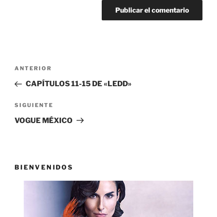
Navegación
Entrada
ANTERIOR
de
anterior:
CAPÍTULOS 11-15 DE «LEDD»
entradas
Siguiente
SIGUIENTE
entrada
VOGUE MÉXICO
BIENVENIDOS