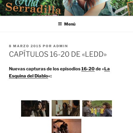
Saltar
al
contenido
Menú
PUBLICADO
8 MARZO 2015
POR
ADMIN
EL
CAPÍTULOS 16-20 DE «LEDD»
Nuevas capturas de los episodios
16-20
de «
La
Esquina del Diablo
«: