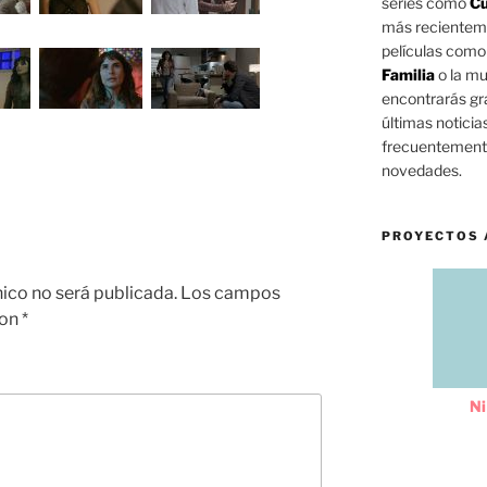
series como
Cu
más reciente
películas com
Familia
o la mu
encontrarás gra
últimas noticia
frecuentemente
novedades.
PROYECTOS 
nico no será publicada.
Los campos
con
*
Ni