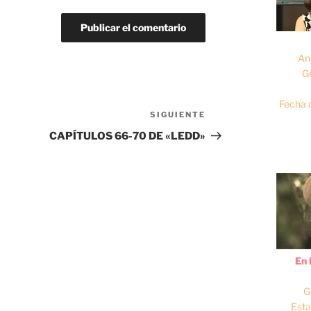
An
G
Fecha 
SIGUIENTE
Siguiente
entrada
CAPÍTULOS 66-70 DE «LEDD»
En 
G
Esta