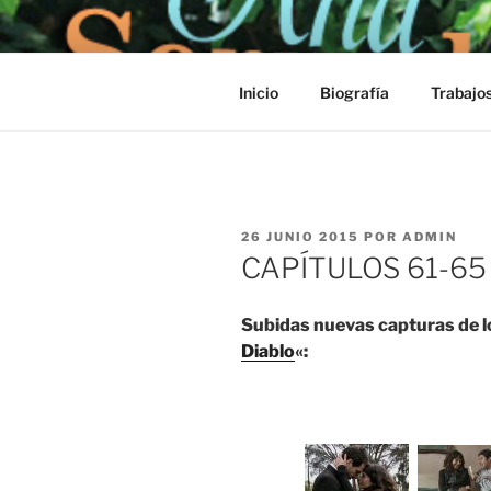
Saltar
al
contenido
Inicio
Biografía
Trabajo
PUBLICADO
26 JUNIO 2015
POR
ADMIN
EL
CAPÍTULOS 61-65
Subidas nuevas capturas de l
Diablo
«: