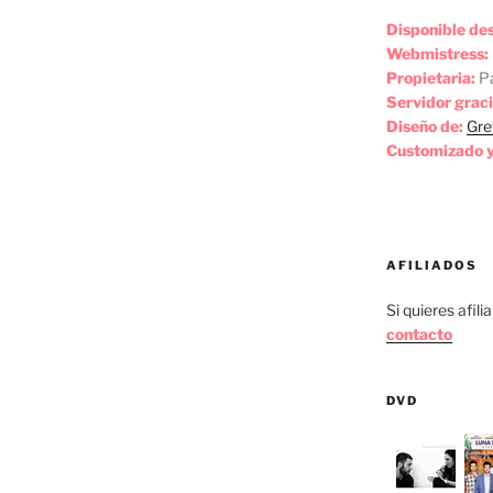
Disponible de
Webmistress:
Propietaria:
Pa
Servidor graci
Diseño de:
Gre
Customizado y
AFILIADOS
Si quieres afili
contacto
DVD