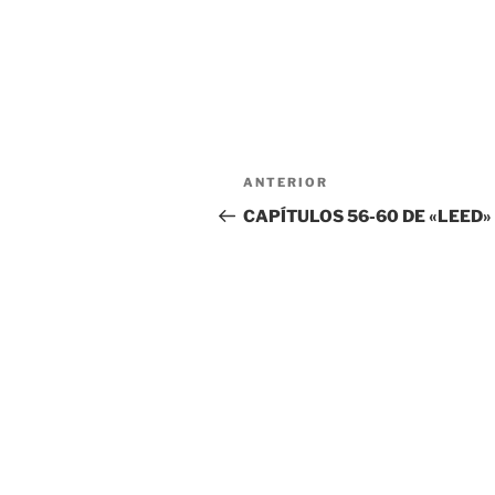
Navegación
Entrada
ANTERIOR
de
anterior:
CAPÍTULOS 56-60 DE «LEED»
entradas