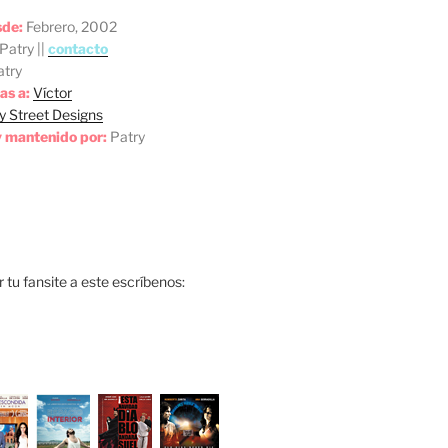
sde:
Febrero, 2002
Patry ||
contacto
try
as a:
Víctor
y Street Designs
 mantenido por:
Patry
ar tu fansite a este escríbenos: