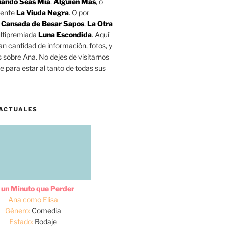
ando Seas Mía
,
Alguien Más
, o
mente
La Viuda Negra
. O por
o
Cansada de Besar Sapos
,
La Otra
ltipremiada
Luna Escondida
. Aquí
n cantidad de información, fotos, y
s sobre Ana. No dejes de visitarnos
 para estar al tanto de todas sus
ACTUALES
 un Minuto que Perder
Ana como Elisa
Género:
Comedia
Estado:
Rodaje