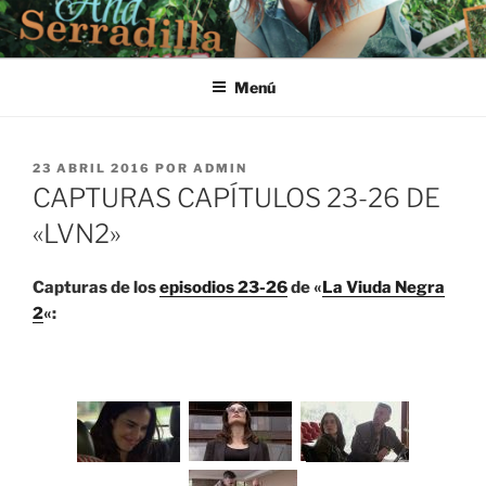
Saltar
al
contenido
Menú
PUBLICADO
23 ABRIL 2016
POR
ADMIN
EL
CAPTURAS CAPÍTULOS 23-26 DE
«LVN2»
Capturas de los
episodios 23-26
de «
La Viuda Negra
2
«: