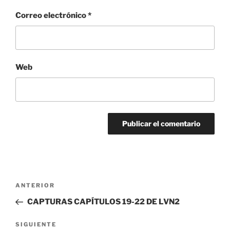
Correo electrónico
*
Web
Navegación
Entrada
ANTERIOR
de
anterior:
CAPTURAS CAPÍTULOS 19-22 DE LVN2
entradas
Siguiente
SIGUIENTE