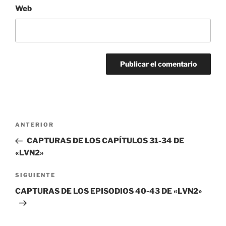
Web
Navegación
Entrada
ANTERIOR
de
anterior:
CAPTURAS DE LOS CAPÍTULOS 31-34 DE
entradas
«LVN2»
Siguiente
SIGUIENTE
entrada
CAPTURAS DE LOS EPISODIOS 40-43 DE «LVN2»