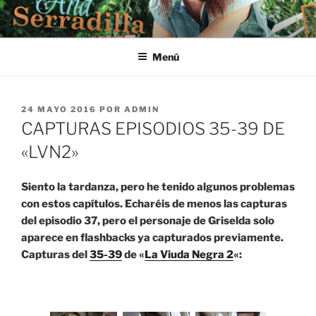
Saltar
al
contenido
Menú
PUBLICADO
24 MAYO 2016
POR
ADMIN
EL
CAPTURAS EPISODIOS 35-39 DE
«LVN2»
Siento la tardanza, pero he tenido algunos problemas
con estos capítulos. Echaréis de menos las capturas
del episodio 37, pero el personaje de Griselda solo
aparece en flashbacks ya capturados previamente.
Capturas del
35-39
de «
La Viuda Negra 2
«: