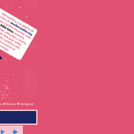
os
Buscar
Designed