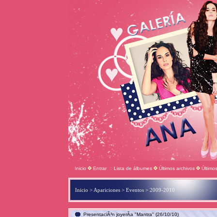
Inicio
Entrar
::
Lista de álbumes
Últimos archivos
Último
Inicio
>
Apariciones
>
Eventos
>
2009-2010
PresentaciÃ³n joyerÃ­a "Mantra" (26/10/10)