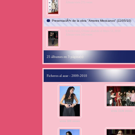
Álbum visto 275 veces
PresentaciÃ³n de la obra "Amores Mexicanos" (11/05/10)
6 Archivo(s), Último añadido el Mayo 13, 2010
Álbum visto 163 veces
25 álbumes en 3 página(s)
Ficheros al azar - 2009-2010
vista 1136 veces
vista 309 veces