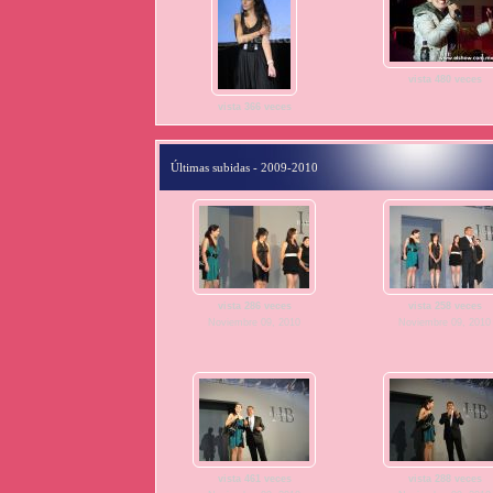
vista 480 veces
vista 366 veces
Últimas subidas - 2009-2010
vista 286 veces
vista 258 veces
Noviembre 09, 2010
Noviembre 09, 2010
vista 461 veces
vista 288 veces