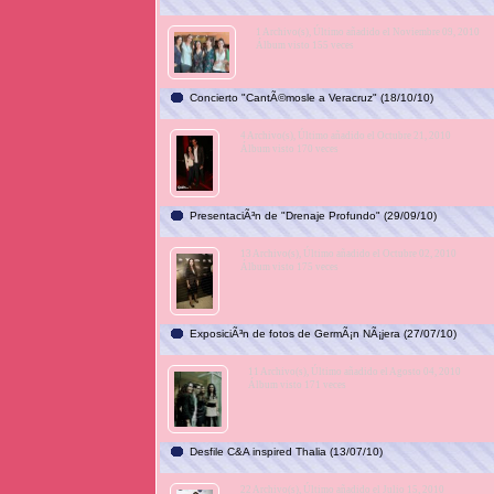
1 Archivo(s), Último añadido el Noviembre 09, 2010
Álbum visto 155 veces
Concierto "CantÃ©mosle a Veracruz" (18/10/10)
4 Archivo(s), Último añadido el Octubre 21, 2010
Álbum visto 170 veces
PresentaciÃ³n de "Drenaje Profundo" (29/09/10)
13 Archivo(s), Último añadido el Octubre 02, 2010
Álbum visto 175 veces
ExposiciÃ³n de fotos de GermÃ¡n NÃ¡jera (27/07/10)
11 Archivo(s), Último añadido el Agosto 04, 2010
Álbum visto 171 veces
Desfile C&A inspired Thalia (13/07/10)
22 Archivo(s), Último añadido el Julio 15, 2010