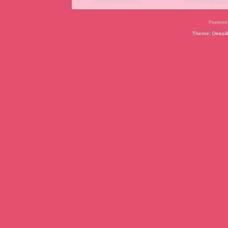
Noviembre 09, 2010
Noviembre 09, 2010
Powered
Theme:
Deea&