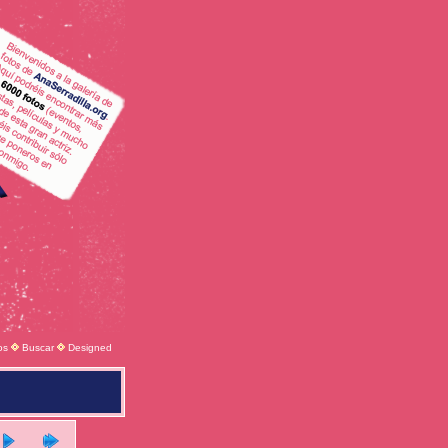
os
Buscar
Designed