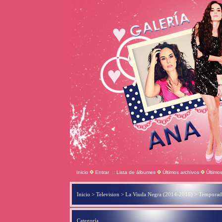
Inicio
Entrar
::
Lista de álbumes
Últimos archivos
Último
Inicio
>
Television
>
La Viuda Negra (2014-2016)
>
Temporad
Categoría