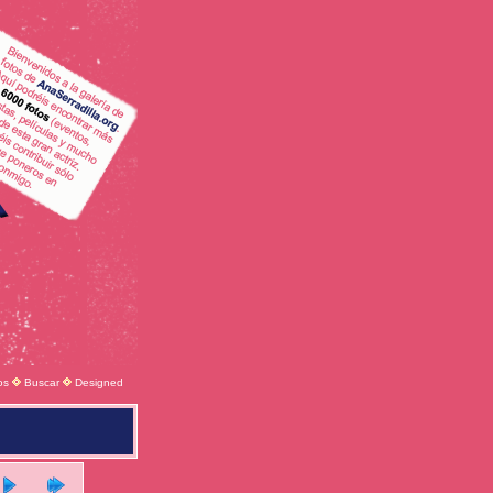
os
Buscar
Designed