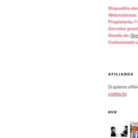
a las telenovelas.
Disponible de
oducción y guión que provocaron
Webmistress:
Propietaria:
Pa
. Y a partir de 2008, cada vez que me
Servidor graci
planes, siempre contesté que quería
Diseño de:
Gre
 la obra Fresas en invierno: es un
Customizado y
garme por completo.
enovelas ¿De qué manera te ha
 con la puesta en escena “Fresas en
AFILIADOS
Si quieres afili
curso de actuación. Retomar las
contacto
Y aprendí a ser paciente, a dedicar
a hacer que mi personaje creciera.
DVD
amosos cinco minutos en los que,
hai Agosin dice que lo conquistaste
lícula “El brindis”?