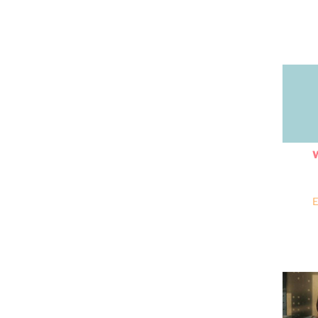
e acomodar sus fechas para asistir al
presión en Corto en donde por primera
ió a Guanajuato hace dos años a
 con Humberto Zurita, el estado se ha
ritos.
 hicimos en Guanajuato; es maravillosa
W
e poco, tiene dos meses, y no saben que
la ciudad, deben de estar orgullosos de
E
lla logró visitar la ciudad de San Diego
lajara, “ahora me dicen que se va hasta
 yendo súper bien”.
rada de teatro con la puesta en escena