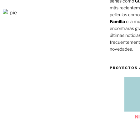
series como
Cu
más reciente
películas com
Familia
o la mu
epresentativos como el teatro Juárez,
encontrarás gra
lazas de San Roque y el Baratillo, la
últimas noticia
frecuentemente
allejón del Beso.
novedades.
a no estar en el estreno de su última
nde comparte créditos con los actores
PROYECTOS 
La cinta, que es dirigida por el
ndía llegar a las pantallas de
México
la alerta sanitaria para combatir la
mes de julio.
 en junio, ahora en julio y a mí sí me
Ni
o tengo este viaje (a Europa) y no sé
para poder estar porque yo quiero