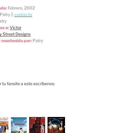
sde:
Febrero, 2002
Patry ||
contacto
try
as a:
Víctor
y Street Designs
 mantenido por:
Patry
ar tu fansite a este escríbenos: