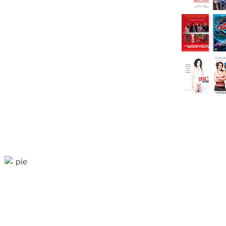
dea. Creo que fui auténtica; el secreto
municación.
a actriz Natalie Portman?
an es una mujer hermosa y sí, me lo
o había notado desde niña. Porque no
sino que incluso hay gestos que son muy
que digan que me parezco a ella.