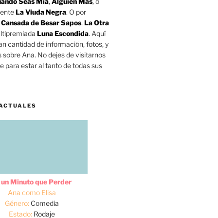
ando Seas Mía
,
Alguien Más
, o
mente
La Viuda Negra
. O por
o
Cansada de Besar Sapos
,
La Otra
ltipremiada
Luna Escondida
. Aquí
n cantidad de información, fotos, y
s sobre Ana. No dejes de visitarnos
 para estar al tanto de todas sus
ACTUALES
 un Minuto que Perder
Ana como Elisa
Género:
Comedia
Estado:
Rodaje