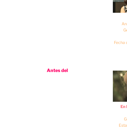
lón de Asfalto de la Ciudad de México y
r Rossana Nájera.
que en pocas semanas viajará a
An
n actriz Ana Serradilla.
G
Fecha 
detalles dijo que estarán un mes de
 y continuar con sus proyectos.
nesto calificó hasta ahora como el más
 su primera película “
Antes del
de mi primera película con mi
 finales de este año, estoy con Jorge
 forma de cómo manejaba el set, los
En 
 que lo jalé como productor y nos
 Ana Serradilla, y yo” dijo el actor en
G
Esta