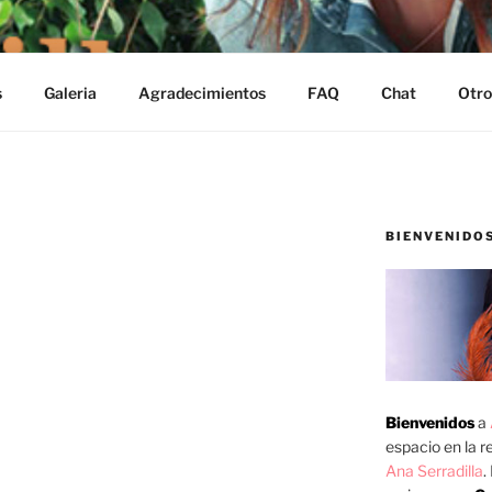
s
Galeria
Agradecimientos
FAQ
Chat
Otro
BIENVENIDO
olores Heredia, Luis Ernesto Franco,
dez y Jimena Ayala visitaron la
ciudad
alentos rodaron un proyecto llamado
el Festival de Cine Expresión en
Bienvenidos
a
 24 de julio al 2 de agosto en las
espacio en la re
lende y Guanajuato. Ana aprovechó
Ana Serradilla
.
rto plazo.