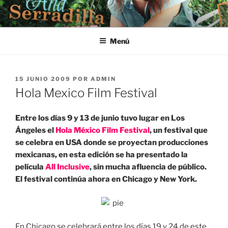
Saltar
al
contenido
Menú
PUBLICADO
15 JUNIO 2009
POR
ADMIN
EL
Hola Mexico Film Festival
Entre los días 9 y 13 de junio tuvo lugar en Los
Ángeles el
Hola México Film Festival
, un festival que
se celebra en USA donde se proyectan producciones
mexicanas, en esta edición se ha presentado la
película
All Inclusive
, sin mucha afluencia de público.
El festival continúa ahora en Chicago y New York.
En Chicago se celebrará entre los días 19 y 24 de este