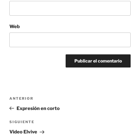
Web
Navegación
Entrada
ANTERIOR
de
anterior:
Expresión en corto
entradas
Siguiente
SIGUIENTE
entrada
Video Elvive