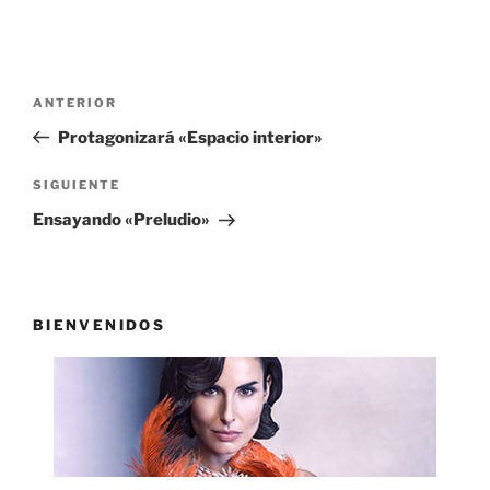
Navegación
Entrada
ANTERIOR
de
anterior:
Protagonizará «Espacio interior»
entradas
Siguiente
SIGUIENTE
entrada
Ensayando «Preludio»
BIENVENIDOS