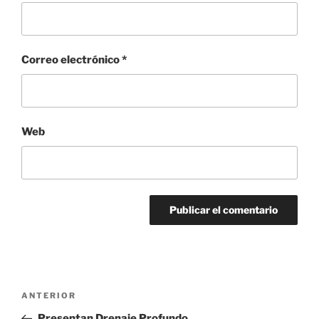
Correo electrónico
*
Web
Navegación
Entrada
ANTERIOR
de
anterior:
Presentan Drenaje Profundo