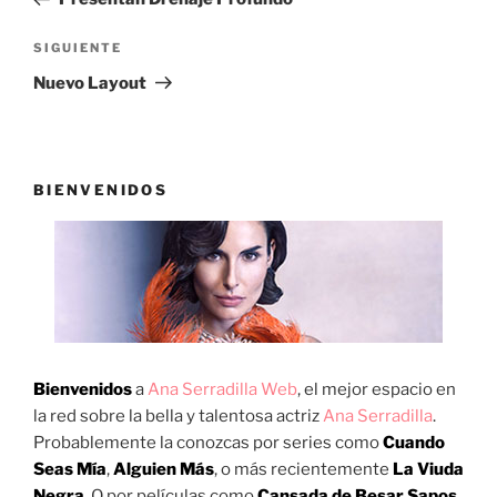
entradas
Siguiente
SIGUIENTE
entrada
Nuevo Layout
BIENVENIDOS
Bienvenidos
a
Ana Serradilla Web
, el mejor espacio en
la red sobre la bella y talentosa actriz
Ana Serradilla
.
Probablemente la conozcas por series como
Cuando
Seas Mía
,
Alguien Más
, o más recientemente
La Viuda
Negra
. O por películas como
Cansada de Besar Sapos
,