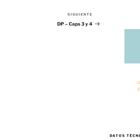
SIGUIENTE
Siguiente
entrada
DP – Caps 3 y 4
G
E
DATOS TÉCN