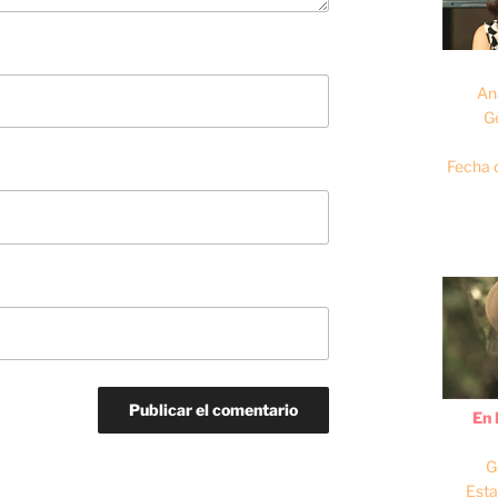
An
G
Fecha 
En 
G
Esta