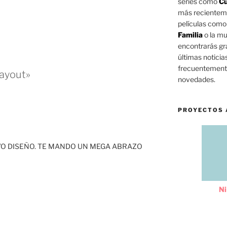
series como
Cu
más reciente
películas com
Familia
o la mu
encontrarás gra
últimas noticia
frecuentemente
Layout»
novedades.
PROYECTOS 
VO DISEÑO. TE MANDO UN MEGA ABRAZO
Ni