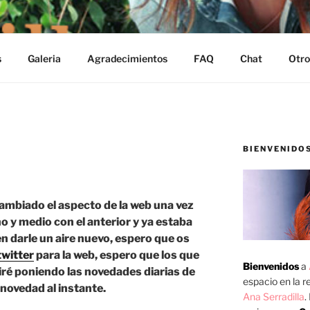
s
Galeria
Agradecimientos
FAQ
Chat
Otro
BIENVENIDO
mbiado el aspecto de la web una vez
 y medio con el anterior y ya estaba
n darle un aire nuevo, espero que os
twitter
para la web, espero que los que
Bienvenidos
a
í iré poniendo las novedades diarias de
espacio en la re
 novedad al instante.
Ana Serradilla
.