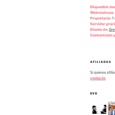
Disponible de
Webmistress:
Propietaria:
Pa
Servidor graci
Diseño de:
Gre
Customizado y
AFILIADOS
Si quieres afili
contacto
DVD