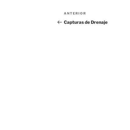
Navegación
Entrada
ANTERIOR
de
anterior:
Capturas de Drenaje
entradas