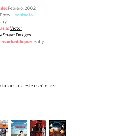
sde:
Febrero, 2002
Patry ||
contacto
try
as a:
Víctor
y Street Designs
 mantenido por:
Patry
ar tu fansite a este escríbenos: