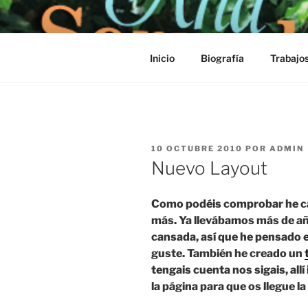
Saltar
al
contenido
Inicio
Biografía
Trabajo
PUBLICADO
10 OCTUBRE 2010
POR
ADMIN
EL
Nuevo Layout
Como podéis comprobar he ca
más. Ya llevábamos más de año
cansada, así que he pensado e
guste. También he creado un
tengais cuenta nos sigais, all
la página para que os llegue la