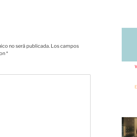
nico no será publicada.
Los campos
con
*
W
E