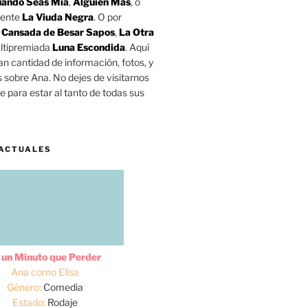
ando Seas Mía
,
Alguien Más
, o
mente
La Viuda Negra
. O por
o
Cansada de Besar Sapos
,
La Otra
ltipremiada
Luna Escondida
. Aquí
n cantidad de información, fotos, y
s sobre Ana. No dejes de visitarnos
 para estar al tanto de todas sus
ACTUALES
 un Minuto que Perder
Ana como Elisa
Género:
Comedia
Estado:
Rodaje