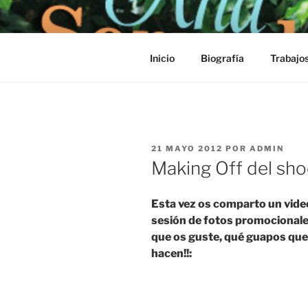
Saltar
al
contenido
Inicio
Biografía
Trabajo
PUBLICADO
21 MAYO 2012
POR
ADMIN
EL
Making Off del sho
Esta vez os comparto un video
sesión de fotos promocional
que os guste, qué guapos que 
hacen!!: