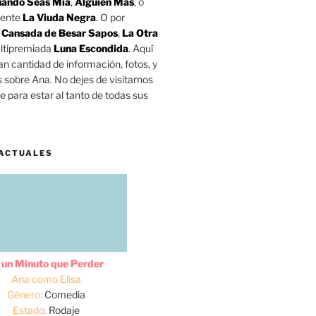
ando Seas Mía
,
Alguien Más
, o
mente
La Viuda Negra
. O por
o
Cansada de Besar Sapos
,
La Otra
ltipremiada
Luna Escondida
. Aquí
n cantidad de información, fotos, y
s sobre Ana. No dejes de visitarnos
 para estar al tanto de todas sus
ACTUALES
 un Minuto que Perder
Ana como Elisa
Género:
Comedia
Estado:
Rodaje