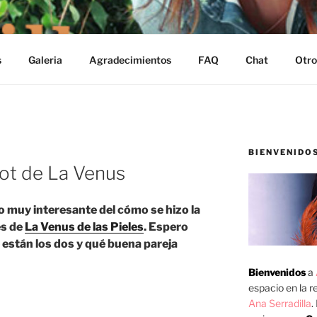
s
Galeria
Agradecimientos
FAQ
Chat
Otro
BIENVENIDO
ot de La Venus
 muy interesante del cómo se hizo la
es de
La Venus de las Pieles
. Espero
están los dos y qué buena pareja
Bienvenidos
a
espacio en la re
Ana Serradilla
.