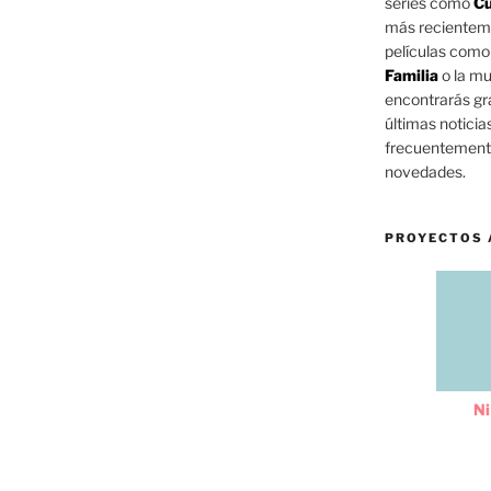
series como
Cu
más reciente
películas com
Familia
o la mu
encontrarás gra
últimas noticia
frecuentemente
novedades.
PROYECTOS 
Ni