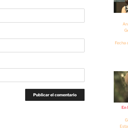
An
G
Fecha 
En 
G
Esta