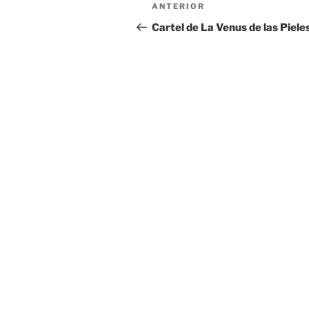
Navegación
Entrada
ANTERIOR
de
anterior:
Cartel de La Venus de las Piele
entradas