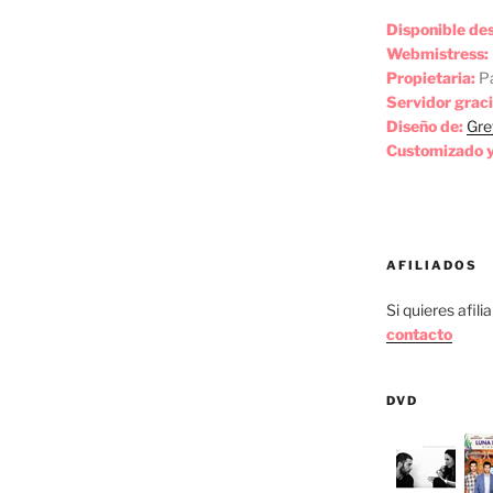
Disponible de
Webmistress:
Propietaria:
Pa
Servidor graci
Diseño de:
Gre
Customizado y
AFILIADOS
Si quieres afili
contacto
DVD