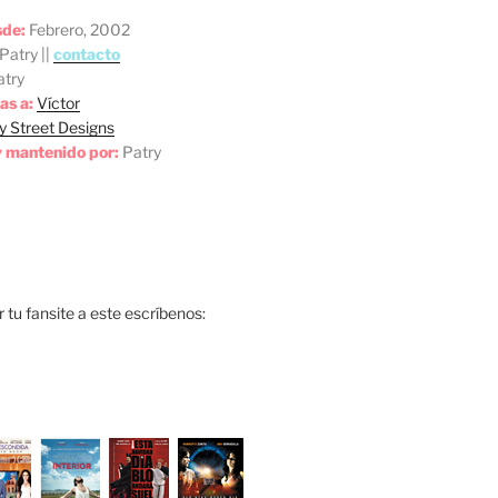
sde:
Febrero, 2002
Patry ||
contacto
try
as a:
Víctor
y Street Designs
 mantenido por:
Patry
ar tu fansite a este escríbenos: