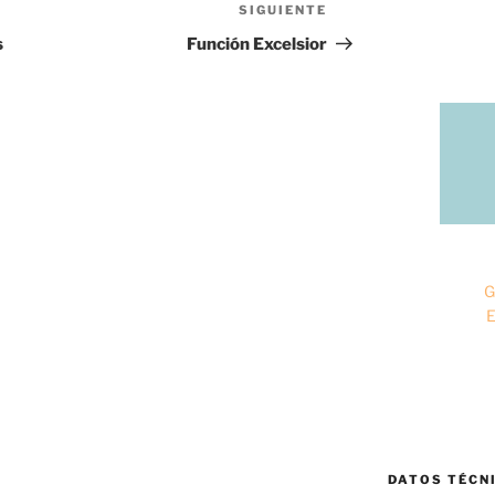
SIGUIENTE
Siguiente
entrada
s
Función Excelsior
G
E
DATOS TÉCN