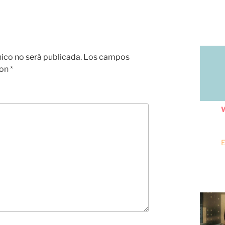
nico no será publicada.
Los campos
con
*
W
E