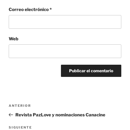
Correo electrónico
*
Web
Navegación
Entrada
ANTERIOR
de
anterior:
Revista PazLove y nominaciones Canacine
entradas
Siguiente
SIGUIENTE