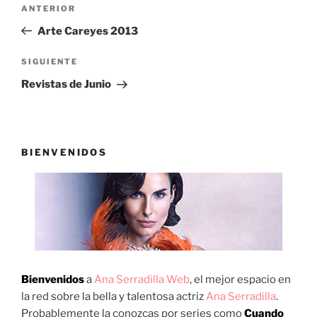
Navegación
Entrada
ANTERIOR
de
anterior:
Arte Careyes 2013
entradas
Siguiente
SIGUIENTE
entrada
Revistas de Junio
BIENVENIDOS
Bienvenidos
a
Ana Serradilla Web
, el mejor espacio en
la red sobre la bella y talentosa actriz
Ana Serradilla
.
Probablemente la conozcas por series como
Cuando