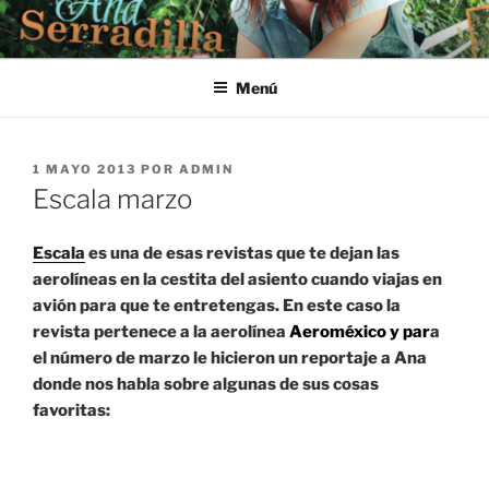
Saltar
al
contenido
Menú
PUBLICADO
1 MAYO 2013
POR
ADMIN
EL
Escala marzo
Escala
es una de esas revistas que te dejan las
aerolíneas en la cestita del asiento cuando viajas en
avión para que te entretengas. En este caso la
revista pertenece a la aerolínea
Aeroméxico y par
a
el número de marzo le hicieron un reportaje a Ana
donde nos habla sobre algunas de sus cosas
favoritas: