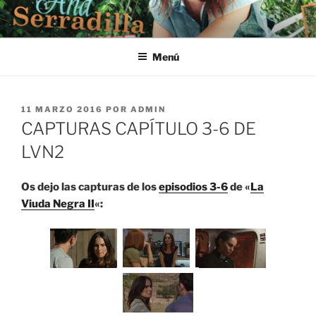
Saltar
al
contenido
Menú
PUBLICADO
11 MARZO 2016
POR
ADMIN
EL
CAPTURAS CAPÍTULO 3-6 DE
LVN2
Os dejo las capturas de los
episodios 3-6
de «
La
Viuda Negra II
«: