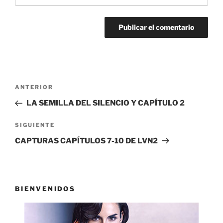
Navegación
Entrada
ANTERIOR
de
anterior:
LA SEMILLA DEL SILENCIO Y CAPÍTULO 2
entradas
Siguiente
SIGUIENTE
entrada
CAPTURAS CAPÍTULOS 7-10 DE LVN2
BIENVENIDOS