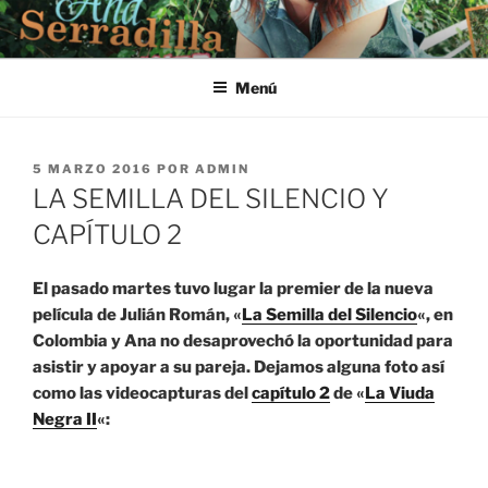
Saltar
al
contenido
Menú
PUBLICADO
5 MARZO 2016
POR
ADMIN
EL
LA SEMILLA DEL SILENCIO Y
CAPÍTULO 2
El pasado martes tuvo lugar la premier de la nueva
película de Julián Román, «
La Semilla del Silencio
«, en
Colombia y Ana no desaprovechó la oportunidad para
asistir y apoyar a su pareja. Dejamos alguna foto así
como las videocapturas del
capítulo 2
de «
La Viuda
Negra II
«: