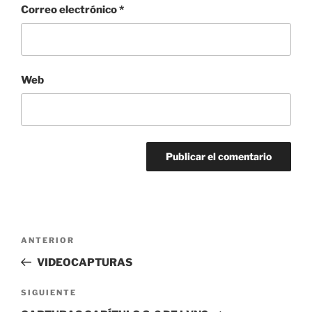
Correo electrónico
*
Web
Navegación
Entrada
ANTERIOR
de
anterior:
VIDEOCAPTURAS
entradas
Siguiente
SIGUIENTE
entrada